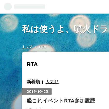
私は使うよ、噴火ドラ
トップ
>
RTA
RTA
新着順
人気順
2019
-
10
-
25
艦これイベントRTA参加履歴