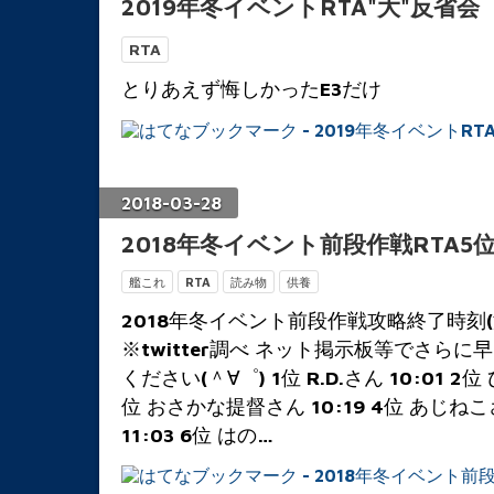
2019年冬イベントRTA"大"反省会
RTA
とりあえず悔しかったE3だけ
2018
-
03
-
28
2018年冬イベント前段作戦RTA5
艦これ
RTA
読み物
供養
2018年冬イベント前段作戦攻略終了時刻
※twitter調べ ネット掲示板等でさら
ください(＾∀゜) 1位 R.D.さん 10:01 2位
位 おさかな提督さん 10:19 4位 あじねこさ
11:03 6位 はの…