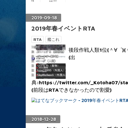
2019
-
09
-
18
2019年春イベントRTA
RTA
艦これ
後段作戦人類1位(＾∀゜)(＾
(出
典:https://twitter.com/_Kotoha07/st
(前段はRTAできなかったので割愛)
2018
-
12
-
28